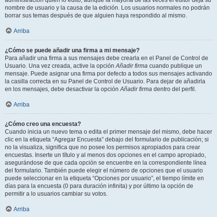
administración quién lo editó, aunque la mayoría de las veces el editor deja su
nombre de usuario y la causa de la edición. Los usuarios normales no podrán
borrar sus temas después de que alguien haya respondido al mismo.
Arriba
¿Cómo se puede añadir una firma a mi mensaje?
Para añadir una firma a sus mensajes debe crearla en el Panel de Control de
Usuario. Una vez creada, active la opción
Añadir firma
cuando publique un
mensaje. Puede asignar una firma por defecto a todos sus mensajes activando
la casilla correcta en su Panel de Control de Usuario. Para dejar de añadirla
en los mensajes, debe desactivar la opción
Añadir firma
dentro del perfil.
Arriba
¿Cómo creo una encuesta?
Cuando inicia un nuevo tema o edita el primer mensaje del mismo, debe hacer
clic en la etiqueta “Agregar Encuesta” debajo del formulario de publicación; si
no la visualiza, significa que no posee los permisos apropiados para crear
encuestas. Inserte un título y al menos dos opciones en el campo apropiado,
asegurándose de que cada opción se encuentre en la correspondiente línea
del formulario. También puede elegir el número de opciones que el usuario
puede seleccionar en la etiqueta “Opciones por usuario”, el tiempo límite en
días para la encuesta (0 para duración infinita) y por último la opción de
permitir a lo usuarios cambiar su votos.
Arriba