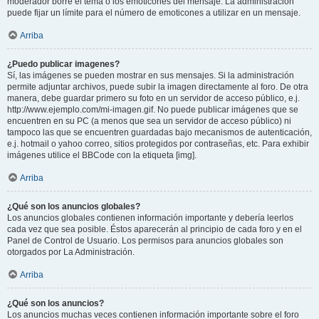
moderador borre el tema o los emoticones del mensaje. La administración
puede fijar un límite para el número de emoticones a utilizar en un mensaje.
Arriba
¿Puedo publicar imagenes?
Sí, las imágenes se pueden mostrar en sus mensajes. Si la administración
permite adjuntar archivos, puede subir la imagen directamente al foro. De otra
manera, debe guardar primero su foto en un servidor de acceso público, e.j.
http://www.ejemplo.com/mi-imagen.gif. No puede publicar imágenes que se
encuentren en su PC (a menos que sea un servidor de acceso público) ni
tampoco las que se encuentren guardadas bajo mecanismos de autenticación,
e.j. hotmail o yahoo correo, sitios protegidos por contraseñas, etc. Para exhibir
imágenes utilice el BBCode con la etiqueta [img].
Arriba
¿Qué son los anuncios globales?
Los anuncios globales contienen información importante y debería leerlos
cada vez que sea posible. Éstos aparecerán al principio de cada foro y en el
Panel de Control de Usuario. Los permisos para anuncios globales son
otorgados por La Administración.
Arriba
¿Qué son los anuncios?
Los anuncios muchas veces contienen información importante sobre el foro