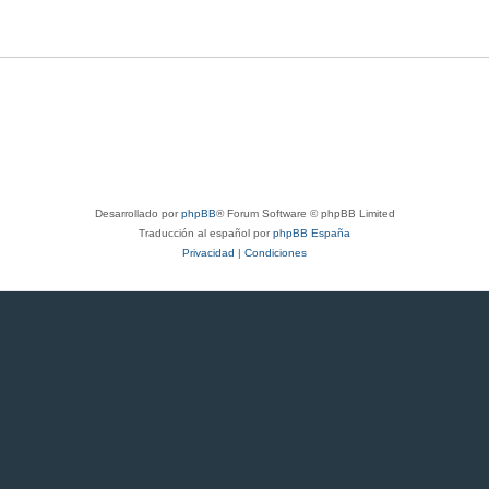
Desarrollado por
phpBB
® Forum Software © phpBB Limited
Traducción al español por
phpBB España
Privacidad
|
Condiciones