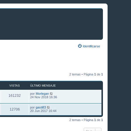
Identificarse
2 temas • Página
1
de
1
VISTAS
ÚLTIMO MENSAJE
por
Morlegan
161232
24 Nov 2018 16:36
por
gasti83
12706
20 Jun 2017 16:44
2 temas • Página
1
de
1