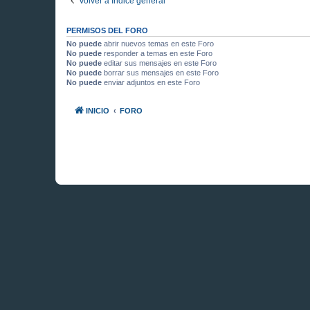
Volver a Índice general
PERMISOS DEL FORO
No puede
abrir nuevos temas en este Foro
No puede
responder a temas en este Foro
No puede
editar sus mensajes en este Foro
No puede
borrar sus mensajes en este Foro
No puede
enviar adjuntos en este Foro
INICIO
FORO