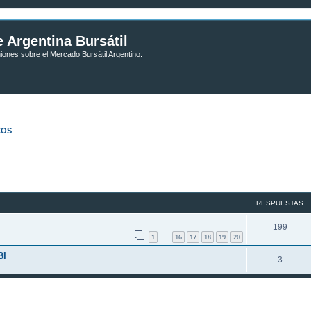
 Argentina Bursátil
niones sobre el Mercado Bursátil Argentino.
COS
RESPUESTAS
199
1
16
17
18
19
20
…
BI
3