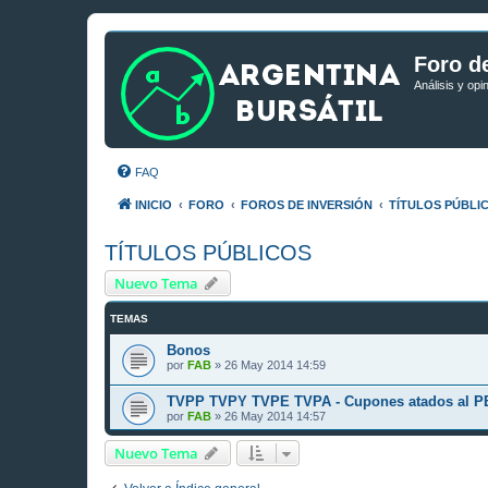
Foro de
Análisis y opi
FAQ
INICIO
FORO
FOROS DE INVERSIÓN
TÍTULOS PÚBLI
TÍTULOS PÚBLICOS
Nuevo Tema
TEMAS
Bonos
por
FAB
»
26 May 2014 14:59
TVPP TVPY TVPE TVPA - Cupones atados al P
por
FAB
»
26 May 2014 14:57
Nuevo Tema