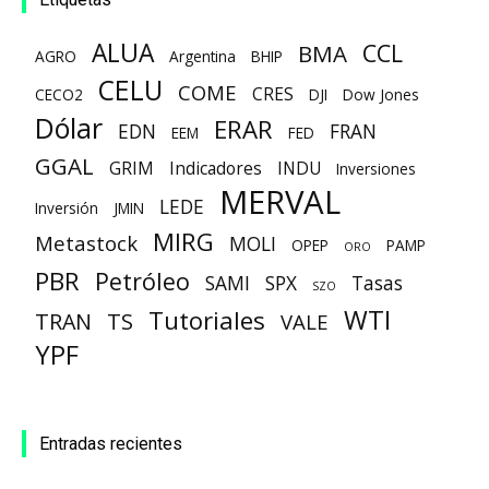
ALUA
CCL
BMA
AGRO
Argentina
BHIP
CELU
COME
CRES
CECO2
DJI
Dow Jones
Dólar
ERAR
EDN
FRAN
EEM
FED
GGAL
GRIM
Indicadores
INDU
Inversiones
MERVAL
LEDE
Inversión
JMIN
MIRG
Metastock
MOLI
OPEP
PAMP
ORO
PBR
Petróleo
SAMI
SPX
Tasas
SZO
WTI
Tutoriales
TRAN
TS
VALE
YPF
Entradas recientes