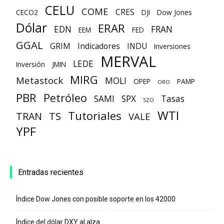
CELU
COME
CRES
CECO2
DJI
Dow Jones
Dólar
ERAR
EDN
FRAN
EEM
FED
GGAL
GRIM
Indicadores
INDU
Inversiones
MERVAL
LEDE
Inversión
JMIN
MIRG
Metastock
MOLI
OPEP
PAMP
ORO
PBR
Petróleo
SAMI
SPX
Tasas
SZO
WTI
Tutoriales
TRAN
TS
VALE
YPF
Entradas recientes
Índice Dow Jones con posible soporte en los 42000
Índice del dólar DXY al alza